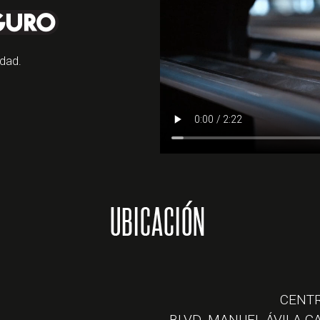
dad.
CENTR
BLVD. MANUEL ÁVILA C