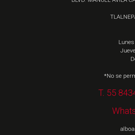
TLALNEP
Lunes 
Jueve
D
*No se perm
T. 55 843
What
albo